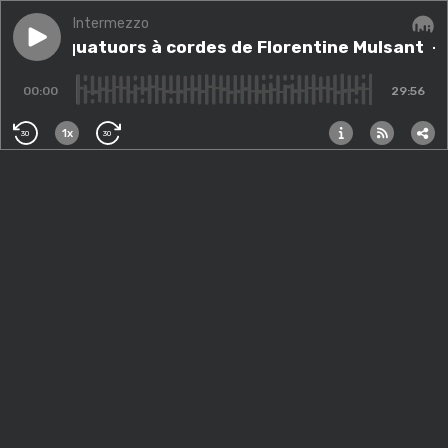
Intermezzo
Play episode
Les six quatuors à cordes de Florentine Mulsant
Les six quatuors à cordes de Florentine Mulsant
Audi
- 
00:00
29:56
1x
30
30