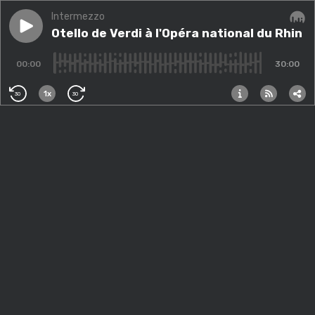
Intermezzo
Play episode
Otello de Verdi à l'Opéra national du Rhin
Otello de Verdi à l'Opéra national du Rhin
Audi
00:00
30:00
1x
30
30