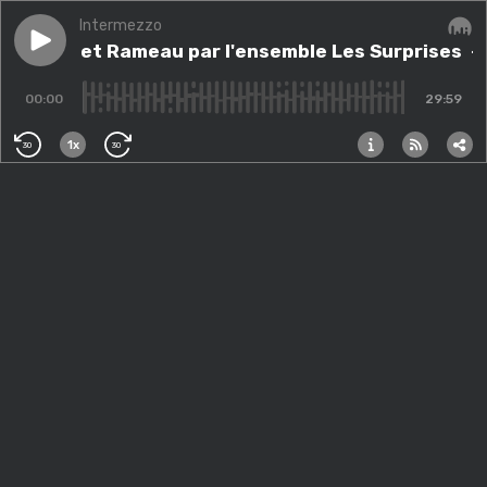
Intermezzo
Play episode
Mozart et Rameau par l'ensemble Les Surprises
Mozart et Rameau par l'ensemble Les Surprises
Audi
- 
00:00
29:59
1x
30
30