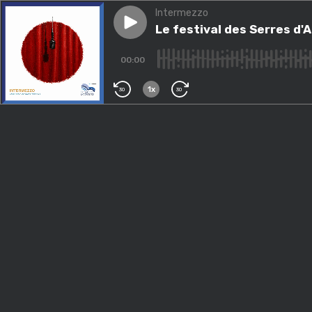
Intermezzo
Play episode
Le festival des Serres d'Aute
Le festival des Serres d'
00:00
1x
30
30