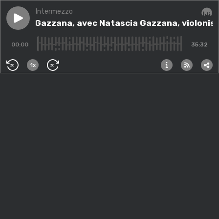
Intermezzo
Play episode
Le Duo Gazzana, avec Natascia Gazzana, violoniste
Le Duo Gazzana, avec Natascia Gazzana, violonis
Audi
00:00
35:32
1x
30
30