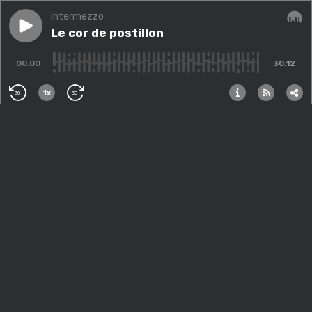
Intermezzo
Play episode
Le cor de postillon
Le cor de postillon
Audi
00:00
30:12
1x
30
30