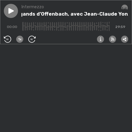
Intermezzo
Play episode
Les Brigands d’Offenbach, avec Jean-Claude Yon, his
Les Brigands d’Offenbach, avec Jean-Claude Yon, 
Audi
00:00
29:59
1x
30
30