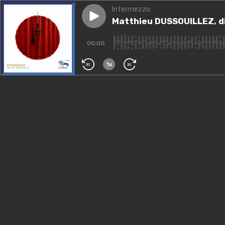
Intermezzo
Play episode
Matthieu DUSSOUILLEZ, direc
Matthieu DUSSOUILLEZ, di
00:00
1x
30
30