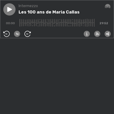
Intermezzo
Play episode
Les 100 ans de Maria Callas
Les 100 ans de Maria Callas
Audi
00:00
29:52
1x
30
30