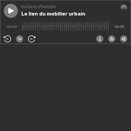
Instants d'histoire
Play episode
Le lien du mobilier urbain
Le lien du mobilier urbain
Audi
00:00
06:55
1x
30
30