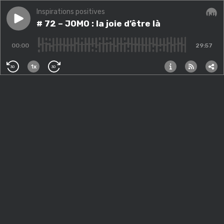
Inspirations positives
Play episode
# 72 – JOMO : la joie d’être là
# 72 – JOMO : la joie d’être là
Audi
00:00
29:57
1x
30
30