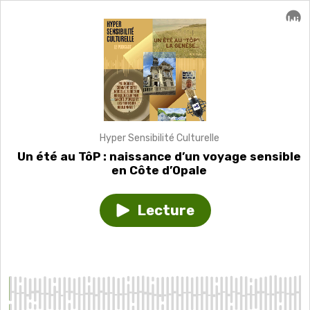
Hyper Sensibilité Culturelle
Un été au TôP : naissance d’un voyage sensible
en Côte d’Opale
Lecture
Play
episode
Un
été
au
TôP
:
naissance