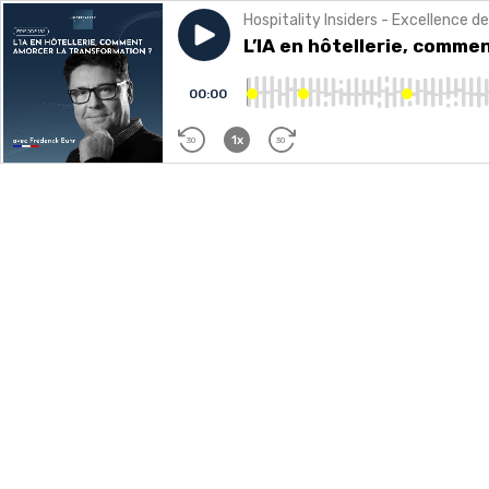
Hospitality Insiders - Excellence de
Play episode
L’IA en hôtellerie, comment a
L’IA en hôtellerie, comme
00:00
1x
30
30