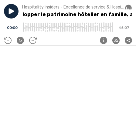
Hospitality Insiders - Excellence de service & Hospitalité
Play episode
53 - Développer le patrimoine hôtelier en famille, av
3 - Développer le patrimoine hôtelier en famille, 
Audi
00:00
46:07
1x
30
30