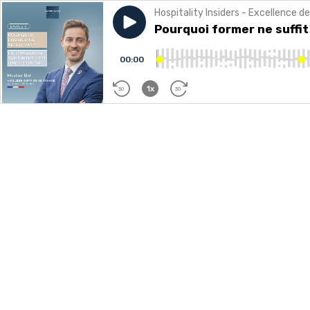
Hospitality Insiders - Excellence de
Play episode
Pourquoi former ne suffit pa
Pourquoi former ne suffit
00:00
1x
30
30