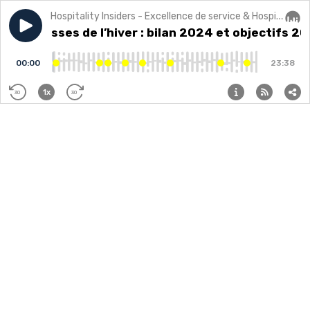
Hospitality Insiders - Excellence de service & Hospitalité
Play episode
Les coulisses de l’hiver : bilan 2024 et objectifs 2025
Les coulisses de l’hiver : bilan 2024 et objectifs 2
Audi
00:00
23:38
1x
30
30