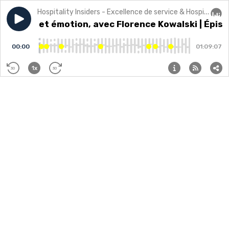
Hospitality Insiders - Excellence de service & Hospitalité
Play episode
Écriture et émotion, avec Florence Kowalski | Épisod
Écriture et émotion, avec Florence Kowalski | Épiso
Audi
00:00
01:09:07
1x
30
30