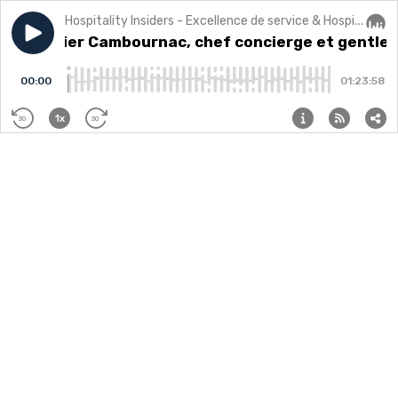
Hospitality Insiders - Excellence de service & Hospitalité
Play episode
07 - Olivier Cambournac, chef concierge et gentleman
07 - Olivier Cambournac, chef concierge et gentle
Audi
00:00
01:23:58
1x
30
30