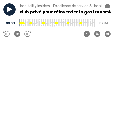
Hospitality Insiders - Excellence de service & Hospitalité
Play episode
Créer un club privé pour réinventer la gastronomie ? 
Créer un club privé pour réinventer la gastronomie 
Audi
00:00
52:34
1x
30
30