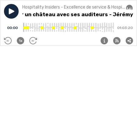
Hospitality Insiders - Excellence de service & Hospitalité
Play episode
Acheter un château avec ses auditeurs - Jérémy Naba
Acheter un château avec ses auditeurs - Jérémy N
Audi
00:00
01:03:20
1x
30
30