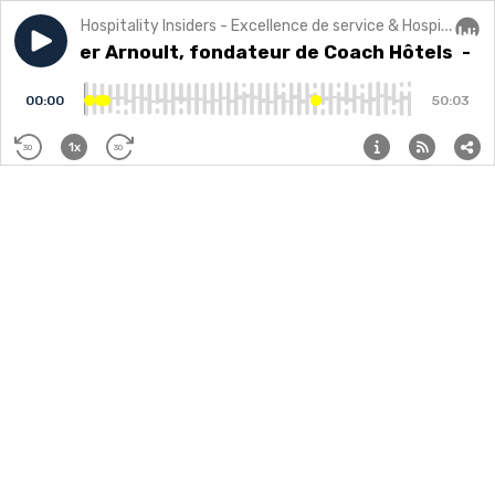
Hospitality Insiders - Excellence de service & Hospitalité
Play episode
28 - Didier Arnoult, fondateur de Coach Hôtels
28 - Didier Arnoult, fondateur de Coach Hôtels
Audi
- 2
00:00
50:03
1x
30
30