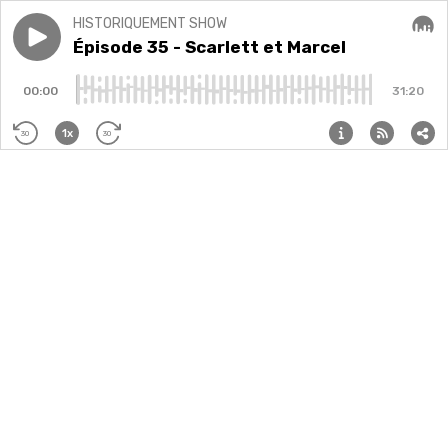
HISTORIQUEMENT SHOW
Play episode
Épisode 35 - Scarlett et Marcel
Épisode 35 - Scarlett et Marcel
Audi
00:00
31:20
1x
30
30