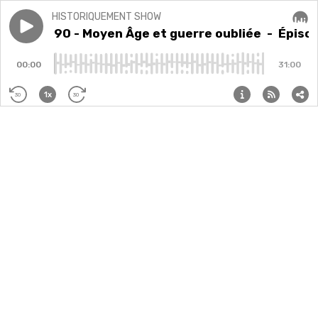
HISTORIQUEMENT SHOW
Play episode
Épisode 90 - Moyen Âge et guerre oubliée
Épisode 90 - Moyen Âge et guerre oubliée
- Épisod
Audi
00:00
31:00
1x
30
30