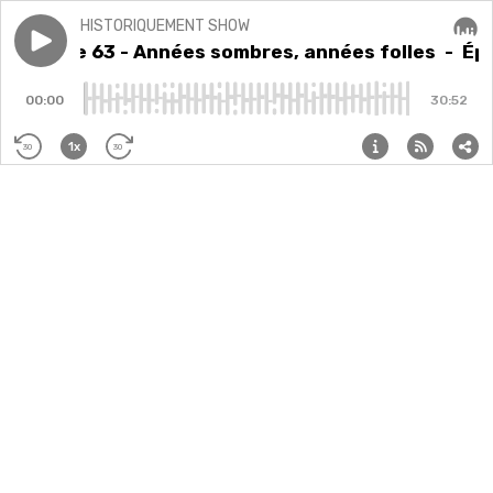
HISTORIQUEMENT SHOW
Play episode
Épisode 63 - Années sombres, années folles
Épisode 63 - Années sombres, années folles
- Épi
Audi
00:00
30:52
1x
30
30