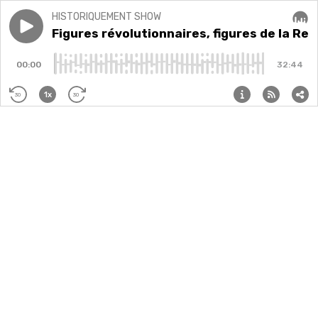
HISTORIQUEMENT SHOW
Play episode
Ep 25 - Figures révolutionnaires, figures de la Renais
Ep 25 - Figures révolutionnaires, figures de la Re
Audi
00:00
32:44
1x
30
30