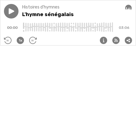
Histoires d'hymnes
Play episode
L'hymne sénégalais
L'hymne sénégalais
Audi
00:00
03:06
1x
30
30