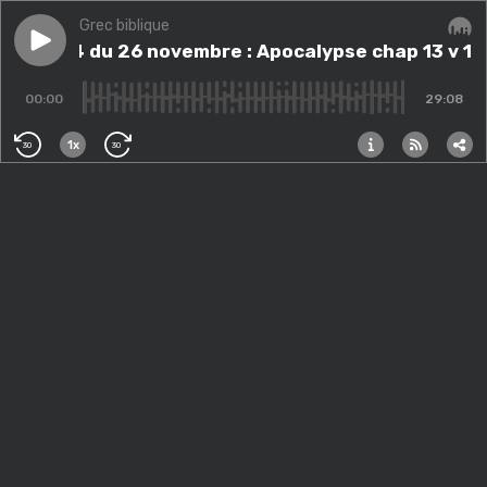
Grec biblique
Play episode
COURS 4 du 26 novembre : Apocalypse chap 13 v 18 (fin
COURS 4 du 26 novembre : Apocalypse chap 13 v 18 (fi
Audi
00:00
29:08
1x
30
30