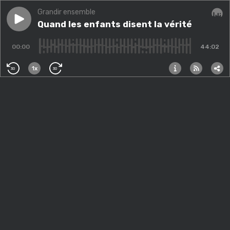
Grandir ensemble
Play episode
Quand les enfants disent la vérité
Quand les enfants disent la vérité
Audi
00:00
44:02
1x
30
30