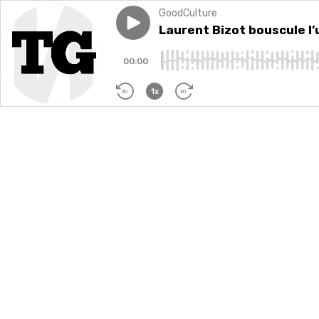
GoodCulture
Play episode
Laurent Bizot bouscule l’univ
Laurent Bizot bouscule l’
00:00
1x
30
30