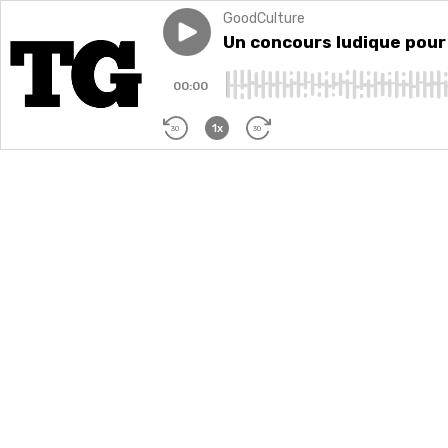
GoodCulture
Play episode
Un concours ludique pour cél
Un concours ludique pour 
00:00
1x
30
30