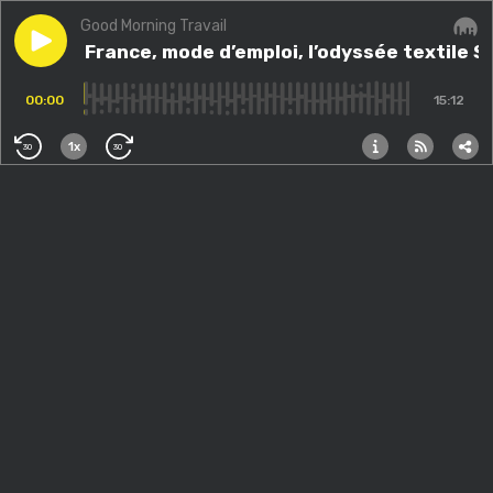
Good Morning Travail
Play episode
Made in France, mode d’emploi, l’odyssée textile Sam
Made in France, mode d’emploi, l’odyssée textile 
Audi
00:00
15:12
1x
30
30