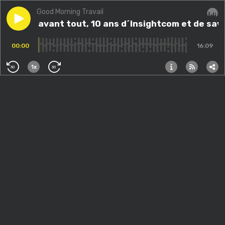
Good Morning Travail
Play episode
Humain avant tout, 10 ans d´Insightcom et de saveurs
Humain avant tout, 10 ans d´Insightcom et de save
Audi
00:00
16:09
1x
30
30