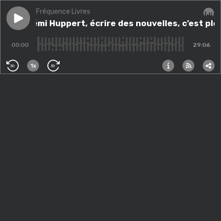
Fréquence Livres
Play episode
Pour Rémi Huppert, écrire des nouvelles, c’est plonge
Pour Rémi Huppert, écrire des nouvelles, c’est pl
Audi
00:00
29:06
1x
30
30