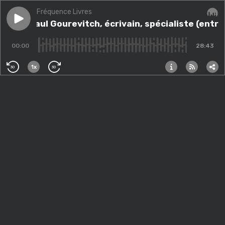
Fréquence Livres
Play episode
Jean-Paul Gourevitch, écrivain, spécialiste (entre aut
Jean-Paul Gourevitch, écrivain, spécialiste (entre
Audi
00:00
28:43
1x
30
30