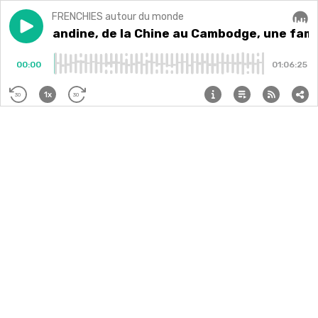
FRENCHIES autour du monde
Play episode
#86. Amandine, de la Chine au Cambodge, une famille
#86. Amandine, de la Chine au Cambodge, une fami
Audi
00:00
01:06:25
1x
30
30