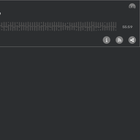
e
Audi
55:59