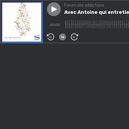
Forum des addictions
Play episode
Avec Antoine qui entretient u
Avec Antoine qui entretie
00:00
1x
30
30