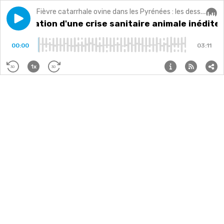
Fièvre catarrhale ovine dans les Pyrénées : les dessous d'une hécatombe
Play episode
Présentation d'une crise sanitaire animale inédite
Présentation d'une crise sanitaire animale inédite
Audi
00:00
03:11
1x
30
30