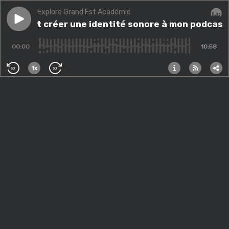
Explore Grand Est Académie
Play episode
Comment créer une identité sonore à mon podcast ?
Comment créer une identité sonore à mon podcast
Audi
00:00
10:58
1x
30
30