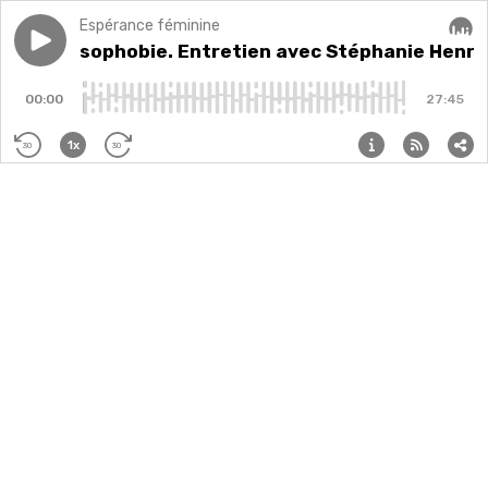
Espérance féminine
Play episode
La grossophobie. Entretien avec Stéphanie Henry
La grossophobie. Entretien avec Stéphanie Henry
Audi
00:00
27:45
1x
30
30