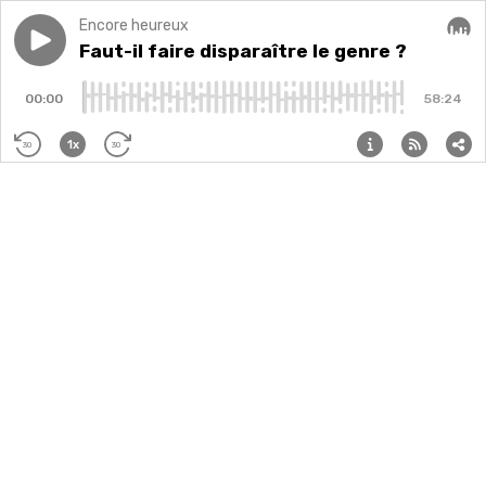
Encore heureux
Play episode
Faut-il faire disparaître le genre ?
Faut-il faire disparaître le genre ?
Audi
00:00
58:24
1x
30
30