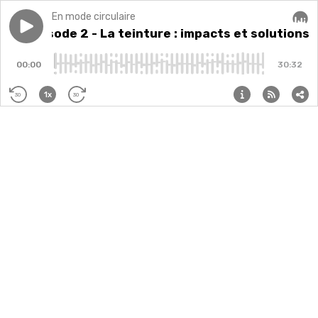
En mode circulaire
Play episode
S2, Épisode 2 - La teinture : impacts et solutions
S2, Épisode 2 - La teinture : impacts et solutions
Audi
00:00
30:32
1x
30
30