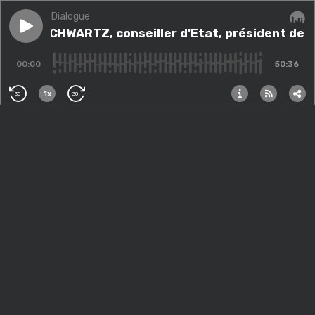
Dialogue
Play episode
Rémy SCHWARTZ, conseiller d'Etat, président de la se
Rémy SCHWARTZ, conseiller d'Etat, président de la
Audi
00:00
50:36
1x
30
30