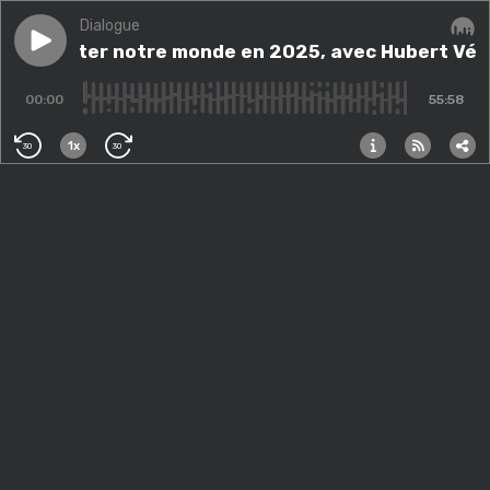
Dialogue
Play episode
Decrypter notre monde en 2025, avec Hubert Védrin
Decrypter notre monde en 2025, avec Hubert Véd
Audi
00:00
55:58
1x
30
30