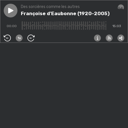
Des sorcières comme les autres
Play episode
Françoise d'Eaubonne (1920-2005)
Françoise d'Eaubonne (1920-2005)
Audi
00:00
15:03
1x
30
30