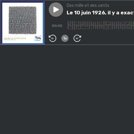
Des mille et des cents
Play episode
Le 10 juin 1926, il y a exact
Le 10 juin 1926, il y a e
00:00
1x
30
30