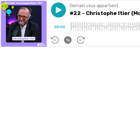
Demain vous appartient
Play episode
#22 - Christophe Itier (Mod’em
#22 - Christophe Itier (Mo
00:00
1x
30
30