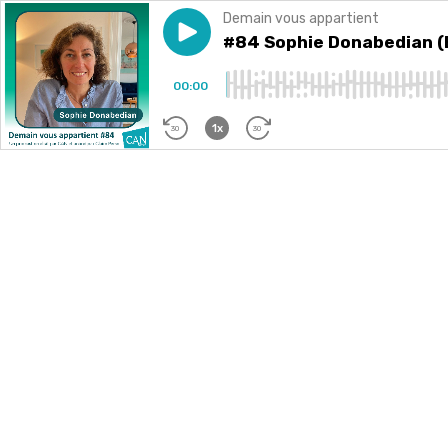
Demain vous appartient
Play episode
#84 Sophie Donabedian (B&B Hô
#84 Sophie Donabedian (B&
00:00
1x
30
30