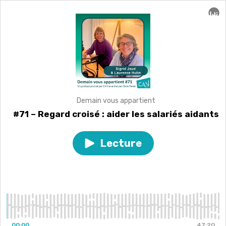
Demain vous appartient
#71 – Regard croisé : aider les salariés aidants
Lecture
Play
episode
#71
–
Regard
croisé
:
aider
les
00:00
47:20