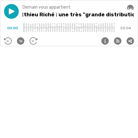
Demain vous appartient
Play episode
#8- Matthieu Riché : une très "grande distribution" d
#8- Matthieu Riché : une très "grande distribution
Audi
00:00
53:04
1x
30
30