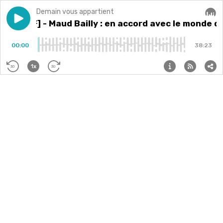
Demain vous appartient
Play episode
[REDIFF] - Maud Bailly : en accord avec le monde de 
[REDIFF] - Maud Bailly : en accord avec le monde 
Audi
00:00
38:23
1x
30
30